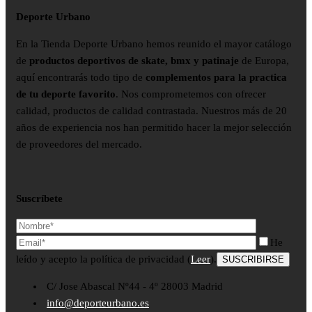
Deporte Urbano
En la Tienda Deporte Urbano hemos reunido el mayor catálogo
de
productos deportivos de skate, bmx y patinaje
de Europa,
aquí encontrarás todo tipo de
complementos para la practica
de tu deporte favorito
. Nos comprometemos con ofrecer
calidad, productos de calidad contrastada. Nuestros más de 20
años de experiencia nos han permitido hacer la mejor selección
de proveedores del mercado.
Suscríbete
He
leído y acepto la política de privacidad (
Leer
).
C/ Jose Abascal Nº44 - 4º 28003 Madrid
info@deporteurbano.es