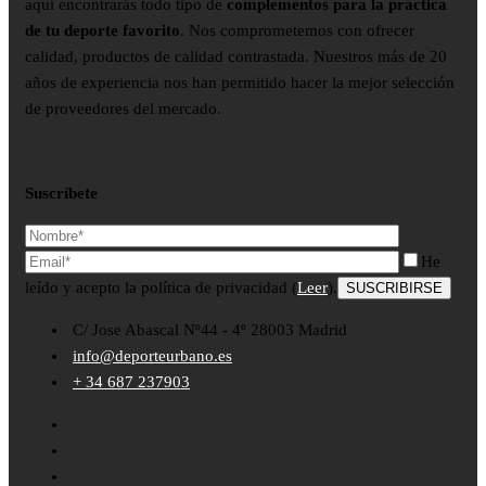
aquí encontrarás todo tipo de
complementos para la practica
de tu deporte favorito
. Nos comprometemos con ofrecer
calidad, productos de calidad contrastada. Nuestros más de 20
años de experiencia nos han permitido hacer la mejor selección
de proveedores del mercado.
Suscríbete
He
leído y acepto la política de privacidad (
Leer
).
C/ Jose Abascal Nº44 - 4º 28003 Madrid
info@deporteurbano.es
+ 34 687 237903